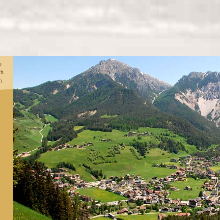
o
ch
h