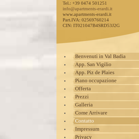
Tel.: +39 0474 501251
info@apartments-erardi.it
www.apartments-erardi.it
Part.IVA: 02569760214
CIN: IT021047B4SRD53J2G
Benvenuti in Val Badia
App. San Vigilio
App. Piz de Plaies
Piano occupazione
Offerta
Prezzi
Galleria
Come Arrivare
Contatto
Impressum
Privacy