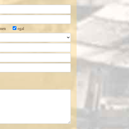
nen
egal