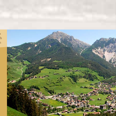
o
ch
h